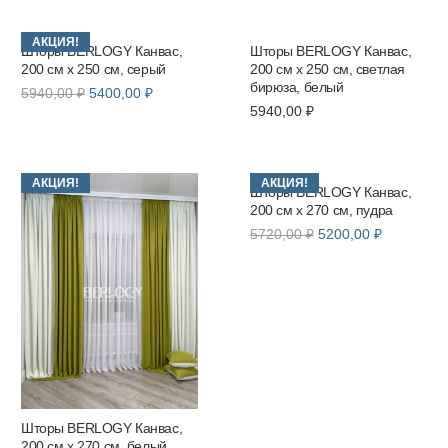
составляла
5400,00 ₽.
составляла
5400,00 ₽
5940,00 ₽.
5940,00 ₽.
АКЦИЯ!
Шторы BERLOGY Канвас,
Шторы BERLOGY Канвас,
200 см х 250 см, серый
200 см х 250 см, светлая
бирюза, белый
Первоначальная
Текущая
5940,00
₽
5400,00
₽
5940,00
₽
цена
цена:
составляла
5400,00 ₽.
5940,00 ₽.
АКЦИЯ!
АКЦИЯ!
Шторы BERLOGY Канвас,
200 см х 270 см, пудра
Первоначальная
Текущая
5720,00
₽
5200,00
₽
цена
цена:
составляла
5200,00 ₽
5720,00 ₽.
Шторы BERLOGY Канвас,
200 см х 270 см, белый,