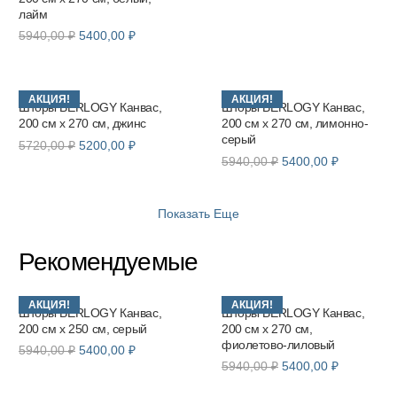
лайм
Первоначальная
Текущая
5940,00
₽
5400,00
₽
цена
цена:
составляла
5400,00 ₽.
5940,00 ₽.
АКЦИЯ!
АКЦИЯ!
Шторы BERLOGY Канвас,
Шторы BERLOGY Канвас,
200 см х 270 см, джинс
200 см х 270 см, лимонно-
серый
Первоначальная
Текущая
5720,00
₽
5200,00
₽
Первоначальная
Текущая
5940,00
₽
5400,00
₽
цена
цена:
цена
цена:
составляла
5200,00 ₽.
составляла
5400,00 ₽
5720,00 ₽.
5940,00 ₽.
Показать Еще
Рекомендуемые
АКЦИЯ!
АКЦИЯ!
Шторы BERLOGY Канвас,
Шторы BERLOGY Канвас,
200 см х 250 см, серый
200 см х 270 см,
фиолетово-лиловый
Первоначальная
Текущая
5940,00
₽
5400,00
₽
Первоначальная
Текущая
5940,00
₽
5400,00
₽
цена
цена:
цена
цена:
составляла
5400,00 ₽.