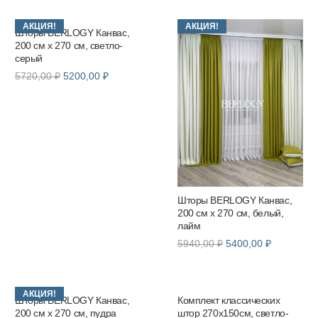
составляла
5400,00 ₽
5940,00 ₽.
5940,00 ₽.
АКЦИЯ!
АКЦИЯ!
Шторы BERLOGY Канвас,
200 см х 270 см, светло-
серый
Первоначальная
Текущая
5720,00
₽
5200,00
₽
цена
цена:
составляла
5200,00 ₽.
5720,00 ₽.
Шторы BERLOGY Канвас,
200 см х 270 см, белый,
лайм
Первоначальная
Текущая
5940,00
₽
5400,00
₽
цена
цена:
составляла
5400,00 ₽
5940,00 ₽.
АКЦИЯ!
Шторы BERLOGY Канвас,
Комплект классических
200 см х 270 см, пудра
штор 270х150см, светло-