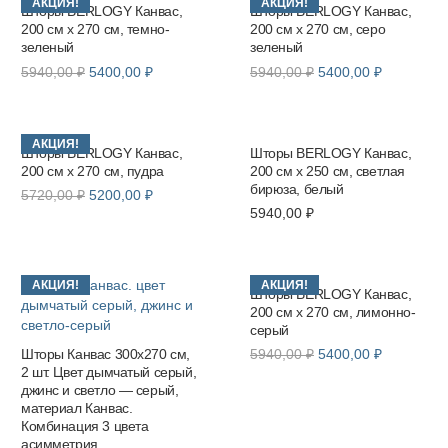
АКЦИЯ!
АКЦИЯ!
Шторы BERLOGY Канвас,
Шторы BERLOGY Канвас,
200 см х 270 см, темно-
200 см х 270 см, серо
зеленый
зеленый
Первоначальная
Текущая
Первоначальная
Текущая
5940,00
₽
5400,00
₽
5940,00
₽
5400,00
₽
цена
цена:
цена
цена:
составляла
5400,00 ₽.
составляла
5400,00 ₽
5940,00 ₽.
5940,00 ₽.
АКЦИЯ!
Шторы BERLOGY Канвас,
Шторы BERLOGY Канвас,
200 см х 270 см, пудра
200 см х 250 см, светлая
бирюза, белый
Первоначальная
Текущая
5720,00
₽
5200,00
₽
5940,00
₽
цена
цена:
составляла
5200,00 ₽.
5720,00 ₽.
АКЦИЯ!
АКЦИЯ!
Шторы BERLOGY Канвас,
200 см х 270 см, лимонно-
серый
Первоначальная
Текущая
Шторы Канвас 300х270 см,
5940,00
₽
5400,00
₽
2 шт. Цвет дымчатый серый,
цена
цена:
джинс и светло — серый,
составляла
5400,00 ₽
материал Канвас.
5940,00 ₽.
Комбинация 3 цвета
асимметрия