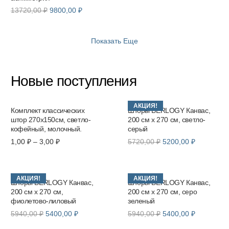
Первоначальная
Текущая
13720,00
₽
9800,00
₽
цена
цена:
составляла
9800,00 ₽.
13720,00 ₽.
Показать Еще
Новые поступления
АКЦИЯ!
Комплект классических
Шторы BERLOGY Канвас,
штор 270х150см, светло-
200 см х 270 см, светло-
кофейный, молочный.
серый
Диапазон
Первоначальная
Текущая
1,00
₽
–
3,00
₽
5720,00
₽
5200,00
₽
цен:
цена
цена:
1,00 ₽
составляла
5200,00 ₽
–
5720,00 ₽.
АКЦИЯ!
АКЦИЯ!
3,00 ₽
Шторы BERLOGY Канвас,
Шторы BERLOGY Канвас,
200 см х 270 см,
200 см х 270 см, серо
фиолетово-лиловый
зеленый
Первоначальная
Текущая
Первоначальная
Текущая
5940,00
₽
5400,00
₽
5940,00
₽
5400,00
₽
цена
цена:
цена
цена: