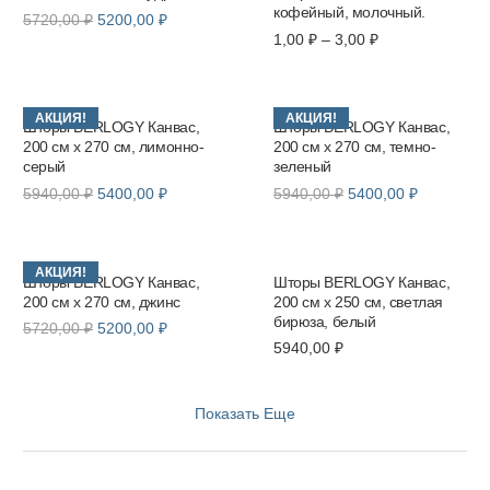
кофейный, молочный.
Первоначальная
Текущая
5720,00
₽
5200,00
₽
Диапазон
1,00
₽
–
3,00
₽
цена
цена:
цен:
составляла
5200,00 ₽.
1,00 ₽
5720,00 ₽.
–
АКЦИЯ!
АКЦИЯ!
3,00 ₽
Шторы BERLOGY Канвас,
Шторы BERLOGY Канвас,
200 см х 270 см, лимонно-
200 см х 270 см, темно-
серый
зеленый
Первоначальная
Текущая
Первоначальная
Текущая
5940,00
₽
5400,00
₽
5940,00
₽
5400,00
₽
цена
цена:
цена
цена:
составляла
5400,00 ₽.
составляла
5400,00 ₽
5940,00 ₽.
5940,00 ₽.
АКЦИЯ!
Шторы BERLOGY Канвас,
Шторы BERLOGY Канвас,
200 см х 270 см, джинс
200 см х 250 см, светлая
бирюза, белый
Первоначальная
Текущая
5720,00
₽
5200,00
₽
5940,00
₽
цена
цена:
составляла
5200,00 ₽.
5720,00 ₽.
Показать Еще