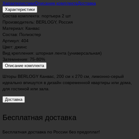
Характеристики
Описание комплекта
Доставка
Характеристики
Состав комплекта:
портьера 2 шт
Производитель:
BERLOGY, Россия
Материал:
Канвас
Состав:
Полиэстер
Артикул:
404
Цвет:
джинс
Вид крепления:
шторная лента (универсальная)
Затемнение:
75-80%
Описание комплекта
Шторы BERLOGY Канвас, 200 см х 270 см, лимонно-серый
идеально впишутся в дизайн современной квартиры или дома,
для гостиной или зала.
Доставка
Бесплатная доставка
Бесплатная доставка по России без предоплат!